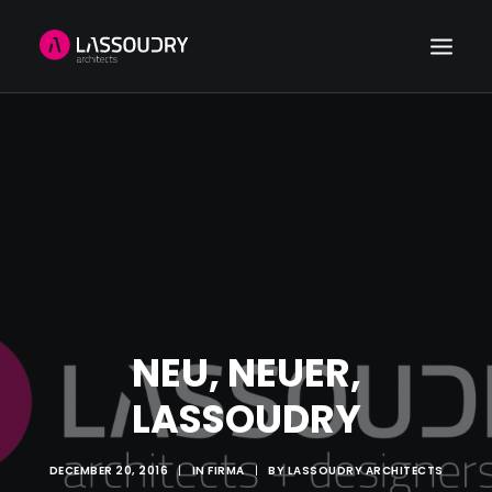
HOME
REFERENCES
NEWS
ABOUT US
CONTACT
SEARCH
NEU, NEUER,
LASSOUDRY
DECEMBER 20, 2016
|
IN
FIRMA
|
BY
LASSOUDRY ARCHITECTS